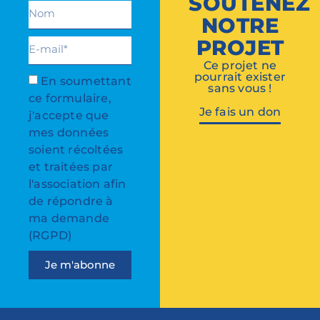
SOUTENEZ
NOTRE
PROJET
Ce projet ne
pourrait exister
En soumettant
sans vous !
ce formulaire,
Je fais un don
j'accepte que
mes données
soient récoltées
et traitées par
l'association afin
de répondre à
ma demande
(RGPD)
Je m'abonne